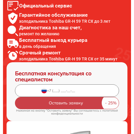
Официальный сервис
Гарантийное обслуживание
холодильника Toshiba GR-H 59 TR CX до 3 лет
Диагностика за наш счет,
ремонт по желанию
Бесплатный выезд курьера
в день обращения
Срочный ремонт
холодильника Toshiba GR-H 59 TR CX от 35 минут
Бесплатная консультация со
специалистом
Оставить заявку
Нажимая на кнопку "Оставить заявку" Вы соглашаетесь c
политикой
конфиденциальности