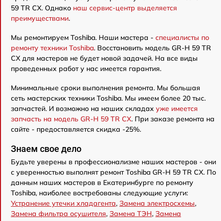
59 TR CX. Однако
наш сервис-центр выделяется
преимуществами
.
Мы ремонтируем Toshiba. Наши мастера -
специалисты по
ремонту техники Toshiba
. Восстановить модель GR-H 59 TR
CX для мастеров не будет новой задачей. На все виды
проведенных работ у нас имеется гарантия.
Минимальные сроки выполнения ремонта. Мы большая
сеть мастерских техники Toshiba. Мы имеем более 20 тыс.
запчастей. И возможно на наших складах
уже имеется
запчасть на модель GR-H 59 TR CX
. При заказе ремонта на
сайте - предоставляется скидка -25%.
Знаем свое дело
Будьте уверены в профессионализме наших мастеров - они
с уверенностью выполнят ремонт Toshiba GR-H 59 TR CX. По
данным наших мастеров в Екатеринбурге по ремонту
Toshiba, наиболее востребованы следующие услуги:
Устранение утечки хладагента
,
Замена электросхемы
,
Замена фильтра осушителя
,
Замена ТЭН
,
Замена