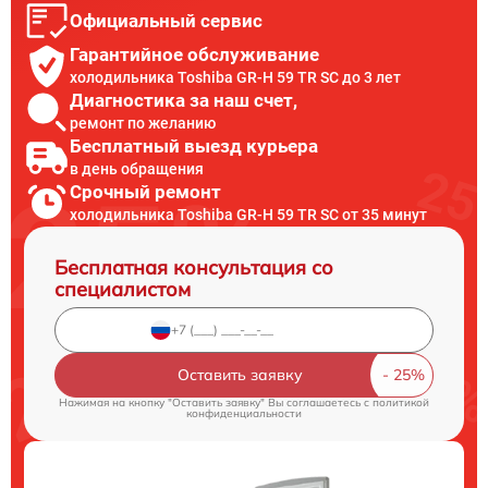
Официальный сервис
Гарантийное обслуживание
холодильника Toshiba GR-H 59 TR SC до 3 лет
Диагностика за наш счет,
ремонт по желанию
Бесплатный выезд курьера
в день обращения
Срочный ремонт
холодильника Toshiba GR-H 59 TR SC от 35 минут
Бесплатная консультация со
специалистом
Оставить заявку
Нажимая на кнопку "Оставить заявку" Вы соглашаетесь c
политикой
конфиденциальности