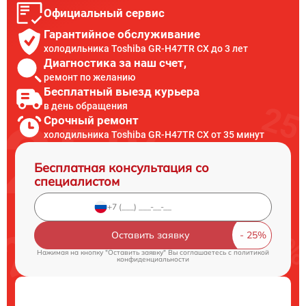
Официальный сервис
Гарантийное обслуживание
холодильника Toshiba GR-H47TR CX до 3 лет
Диагностика за наш счет,
ремонт по желанию
Бесплатный выезд курьера
в день обращения
Срочный ремонт
холодильника Toshiba GR-H47TR CX от 35 минут
Бесплатная консультация со
специалистом
Оставить заявку
Нажимая на кнопку "Оставить заявку" Вы соглашаетесь c
политикой
конфиденциальности