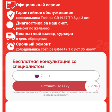
Официальный сервис
Гарантийное обслуживание
холодильника Toshiba GR-N 47 TR S до 3 лет
Диагностика за наш счет,
ремонт по желанию
Бесплатный выезд курьера
в день обращения
Срочный ремонт
холодильника Toshiba GR-N 47 TR S от 35 минут
Бесплатная консультация со
специалистом
Оставить заявку
Нажимая на кнопку "Оставить заявку" Вы соглашаетесь c
политикой
конфиденциальности