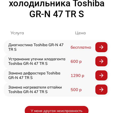
холодильника Toshiba
GR-N 47 TR S
Услуга
Цена
Диагностика Toshiba GR-N 47
бесплатно
TR S
Устранение утечки хладагента
600 р
Toshiba GR-N 47 TR S
Замена дефростера Toshiba
1290 р
GR-N 47 TR S
Замена нагревателя оттайки
500 р
Toshiba GR-N 47 TR S
У меня другая неисправность