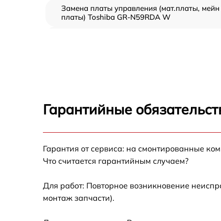
Замена платы управления (мат.платы, мейн
платы) Toshiba GR-N59RDA W
Ремонт/замена датчика температуры Toshib
GR-N59RDA W
Замена термостата Toshiba GR-N59RDA W
Замена усилителей Toshiba GR-N59RDA W
Гарантийные обязательст
Замена таймера Toshiba GR-N59RDA W
Гарантия от сервиса: на смонтированные ко
Замена электросхемы Toshiba GR-N59RDA
Что считается гарантийным случаем?
Ремонт испарителя Toshiba GR-N59RDA W
Для работ: Повторное возникновение неиспр
монтаж запчасти).
Устранение засора трубопровода Toshiba
GR-N59RDA W