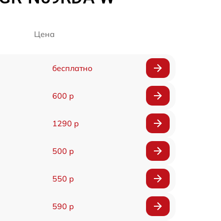
Цена
бесплатно
600 р
1290 р
500 р
550 р
590 р