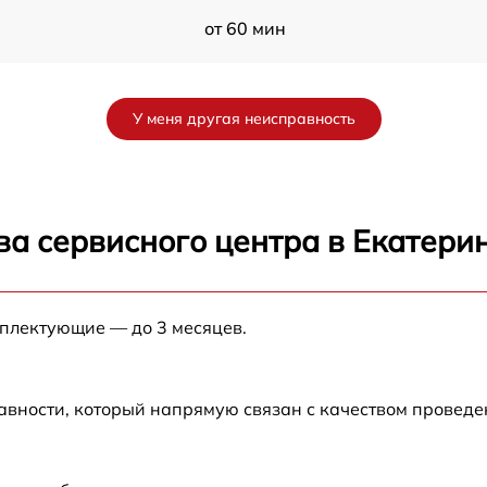
от 60 мин
a
от 60 мин
У меня другая неисправность
от 60 мин
от 60 мин
ва сервисного центра в Екатери
от 60 мин
мплектующие — до 3 месяцев.
 W
от 60 мин
от 60 мин
авности, который напрямую связан с качеством провед
от 60 мин