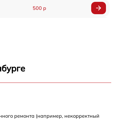
500 р
650 р
500 р
650 р
нбурге
710 р
590 р
650 р
енного ремонта (например, некорректный
800 р