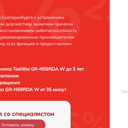
 Екатеринбурге с устранением
м диагностику, выявляем причины
восстанавливаем работоспособность
и рекомендованные производителем
рку всех функций и предоставляем
ника Toshiba GR-N59RDA W до 3 лет
 желанию
бращения
ba GR-N59RDA W от 35 минут
я со специалистом
Оставить заявку