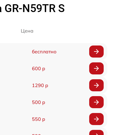
a GR-N59TR S
Цена
бесплатно
600 р
1290 р
500 р
550 р