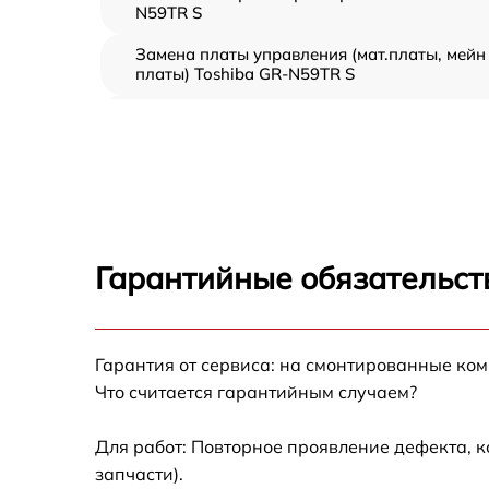
N59TR S
Замена платы управления (мат.платы, мейн
платы) Toshiba GR-N59TR S
Ремонт/замена датчика температуры Toshib
GR-N59TR S
Замена термостата Toshiba GR-N59TR S
Замена усилителей Toshiba GR-N59TR S
Гарантийные обязательст
Замена таймера Toshiba GR-N59TR S
Гарантия от сервиса: на смонтированные ко
Замена электросхемы Toshiba GR-N59TR S
Что считается гарантийным случаем?
Ремонт испарителя Toshiba GR-N59TR S
Для работ: Повторное проявление дефекта, 
запчасти).
Устранение засора трубопровода Toshiba