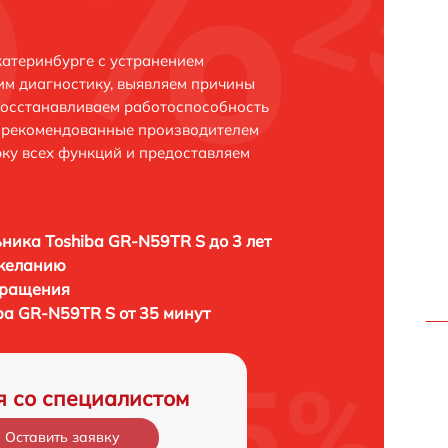
катеринбурге с устранением
м диагностику, выявляем причины
восстанавливаем работоспособность
и рекомендованные производителем
рку всех функций и предоставляем
ника Toshiba GR-N59TR S до 3 лет
 желанию
бращения
ba GR-N59TR S от 35 минут
я со специалистом
Оставить заявку