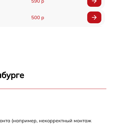
590 р
500 р
650 р
500 р
650 р
нбурге
710 р
590 р
650 р
монта (например, некорректный монтаж