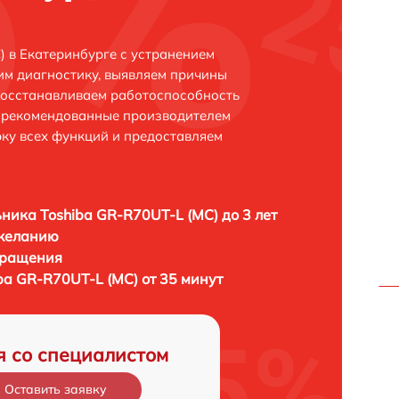
) в Екатеринбурге с устранением
м диагностику, выявляем причины
восстанавливаем работоспособность
и рекомендованные производителем
рку всех функций и предоставляем
ника Toshiba GR-R70UT-L (MC) до 3 лет
 желанию
бращения
ba GR-R70UT-L (MC) от 35 минут
я со специалистом
Оставить заявку