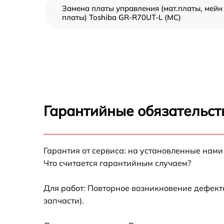
Замена платы управления (мат.платы, мейн
платы) Toshiba GR-R70UT-L (MC)
Ремонт/замена датчика температуры Toshib
GR-R70UT-L (MC)
Замена термостата Toshiba GR-R70UT-L (MC
Замена усилителей Toshiba GR-R70UT-L (MC
Гарантийные обязательст
Замена таймера Toshiba GR-R70UT-L (MC)
Замена электросхемы Toshiba GR-R70UT-L
Гарантия от сервиса: на установленные нами
(MC)
Что считается гарантийным случаем?
Ремонт испарителя Toshiba GR-R70UT-L (MC
Для работ: Повторное возникновение дефект
запчасти).
Устранение засора трубопровода Toshiba
GR-R70UT-L (MC)