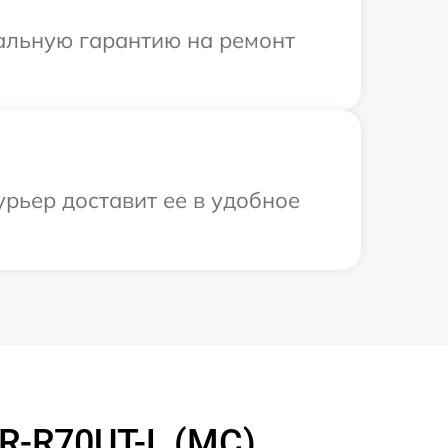
иальную гарантию на ремонт
урьер доставит ее в удобное
R-R70UT-L (MC)