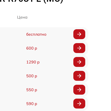
Цена
бесплатно
600 р
1290 р
500 р
550 р
590 р