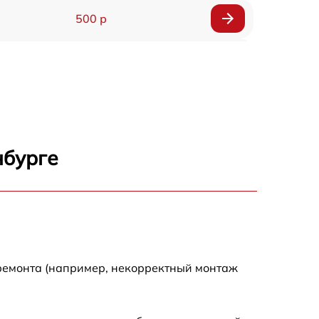
500 р
650 р
500 р
650 р
нбурге
710 р
590 р
650 р
 ремонта (например, некорректный монтаж
800 р