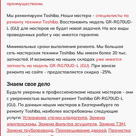
преимуществами
.
Мы ремонтируем Toshiba. Наши мастера -
специалисты по
ремонту техники Toshiba
. Восстановить модель GR-RG70UD-
L (GU) для мастеров не будет новой задачей. На все виды
проведенных работ у нас имеется гарантия.
Минимальные сроки выполнения ремонта. Мы большая
сеть мастерских техники Toshiba. Мы имеем более 20 тыс.
запчастей. И возможно на наших складах
уже имеется
запчасть на модель GR-RG70UD-L (GU)
. При заказе
ремонта на сайте - предоставляется скидка -25%.
Знаем свое дело
Будьте уверены в профессионализме наших мастеров - они
с уверенностью выполнят ремонт Toshiba GR-RG70UD-L
(GU). По данным наших мастеров в Екатеринбурге по
ремонту Toshiba, наиболее востребованы следующие
услуги:
Устранение утечки хладагента
,
Замена
электросхемы
,
Замена фильтра осушителя
,
Замена ТЭН
,
Замена трубопровода
,
Перевешивание дверей
,
Прочистка