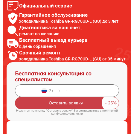
Официальный сервис
Гарантийное обслуживание
холодильника Toshiba GR-RG70UD-L (GU) до 3 лет
Диагностика за наш счет,
ремонт по желанию
Бесплатный выезд курьера
в день обращения
Срочный ремонт
холодильника Toshiba GR-RG70UD-L (GU) от 35 минут
Бесплатная консультация со
специалистом
Оставить заявку
Нажимая на кнопку "Оставить заявку" Вы соглашаетесь c
политикой
конфиденциальности