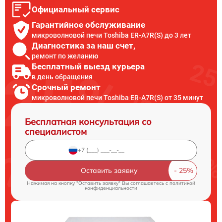
Официальный сервис
Гарантийное обслуживание
микроволновой печи Toshiba ER-A7R(S) до 3 лет
Диагностика за наш счет,
ремонт по желанию
Бесплатный выезд курьера
в день обращения
Срочный ремонт
микроволновой печи Toshiba ER-A7R(S) от 35 минут
Бесплатная консультация со
специалистом
Оставить заявку
Нажимая на кнопку "Оставить заявку" Вы соглашаетесь c
политикой
конфиденциальности