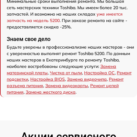
Минимальные сроки выполнения ремонта. Мы большая
сеть мастерских техники Toshiba. Мы имеем более 20 тыс.
запчастей. И возможно на наших складах
уже имеется
запчасть на модель 5200
. При заказе ремонта на сайте -
предоставляется скидка -25%.
Знаем свое дело
Будьте уверены в профессионализме наших мастеров - они
с уверенностью выполнят ремонт Toshiba 5200. По данным
наших мастеров в Екатеринбурге по ремонту Toshiba,
наиболее востребованы следующие услуги:
Замена
материнской платы
,
Чистка от пыли
,
Настройка ОС
,
Ремонт
подсветки
,
Настройка BIOS
,
Замена видеочипа
,
Ремонт
разъема питания
,
Замена видеокарты
,
Ремонт цепей
питания
,
Замена жесткого диска
.
Акции сервисного