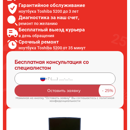
Гарантийное обслуживание
ноутбука Toshiba 5200 до 3 лет
Диагностика за наш счет,
ремонт по желанию
Бесплатный выезд курьера
в день обращения
Срочный ремонт
ноутбука Toshiba 5200 от 35 минут
Бесплатная консультация со
специалистом
Оставить заявку
Нажимая на кнопку "Оставить заявку" Вы соглашаетесь c
политикой
конфиденциальности