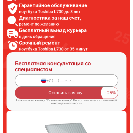
Гарантийное обслуживание
ноутбука Toshiba L730 до 3 лет
Диагностика за наш счет,
ремонт по желанию
Бесплатный выезд курьера
в день обращения
Срочный ремонт
ноутбука Toshiba L730 от 35 минут
Бесплатная консультация со
специалистом
Оставить заявку
Нажимая на кнопку "Оставить заявку" Вы соглашаетесь c
политикой
конфиденциальности