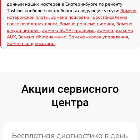
данным наших мастеров в Екатеринбурге по ремонту
Toshiba, наиболее востребованы следующие услуги:
Замена
материнской платы
,
Замена подсветки
,
Восстановление
после попадания влаги
,
Замена разъема питания
,
Замена
шнура питания
,
Замена SCART-разъема
,
Замена разъема
AUX
,
Замена ИК-приемника
,
Замена кнопок управления
,
Замена конденсатора
.
Акции сервисного
центра
Бесплатная диагностика в день