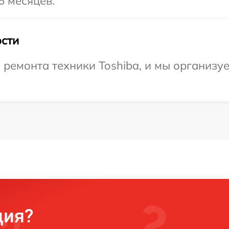
6 месяцев.
сти
емонта техники Toshiba, и мы организуе
ция?