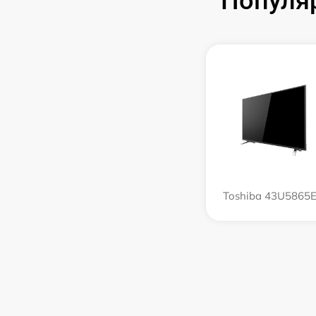
Популя
Toshiba 43U5865