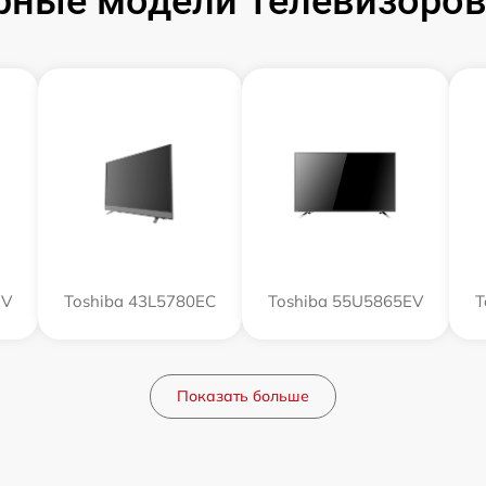
рные модели Телевизоров 
EV
Toshiba 43L5780EC
Toshiba 55U5865EV
T
Показать больше