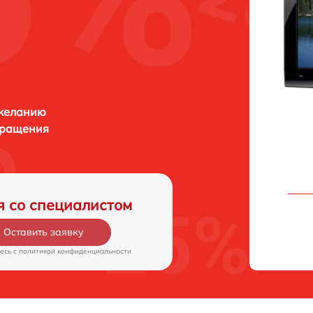
 желанию
бращения
я со специалистом
Оставить заявку
есь c
политикой конфиденциальности